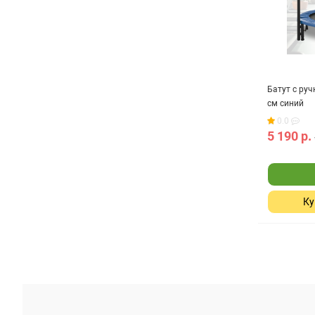
Батут с руч
см синий
0.0
5 190 р.
Ку