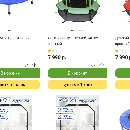
учки 120 см синий
Детский батут с сеткой 140 см
Детский 
зеленый
красный
0.0
5.0
7 990 р.
7 990 
В корзину
В корзину
пить в 1 клик
Купить в 1 клик