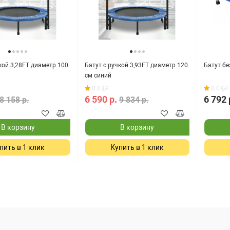
кой 3,28FT диаметр 100
Батут с ручкой 3,93FT диаметр 120
Батут бе
см синий
0.0
0.0
6 590 р.
6 792 
8 158 р.
9 834 р.
В корзину
В корзину
пить в 1 клик
Купить в 1 клик