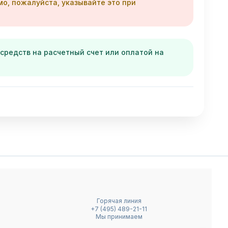
мо, пожалуйста, указывайте это при
редств на расчетный счет или оплатой на
Телефон
Telegram
MAX
Email
Горячая линия
Написать в чат
+7 (495) 489-21-11
Мы принимаем
Онлайн — ответим быстро