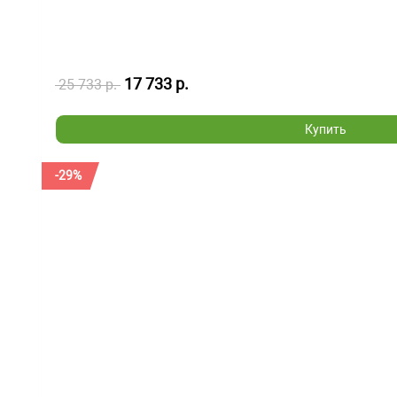
17 733 р.
25 733 р.
Купить
-29%