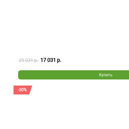
17 031 р.
25 031 р.
Купить
-30%