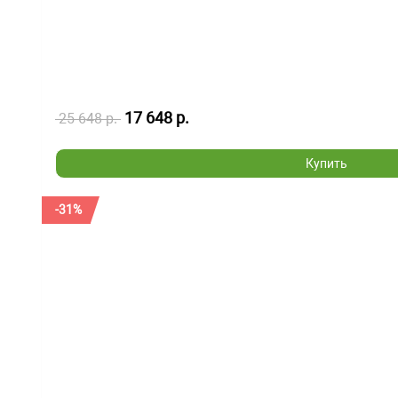
17 648 р.
25 648 р.
Купить
-31%