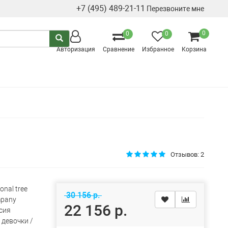
+7 (495) 489-21-11
Перезвоните мне
0
0
0
Авторизация
Сравнение
Избранное
Корзина
Отзывов: 2
onal tree
30 156 р.
pany
22 156 р.
сия
 девочки /