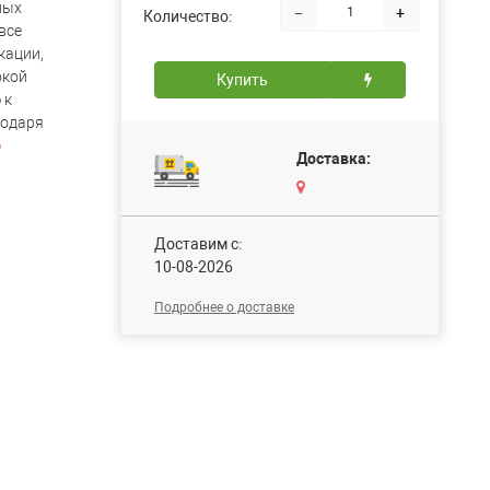
ных
−
+
Количество:
все
кации,
окой
Купить
 к
годаря
ю
Доставка:
Доставим c:
10-08-2026
Подробнее о доставке