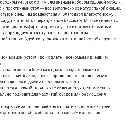
городном участке с этим элегантным набором садовой мебели.
а и практичный стол — все выполнено из натуральной акации,
остью к внешним воздействиям. Благодаря влагостойкому
аду, на открытой веранде или у бассейна. Мягкие сиденья с
ечивают комфорт во время отдыха и встреч с близкими.
нут природную красоту вашего пространства.
ной тканью. Удобная упаковка в картонной коробке делает
ной акации, устойчивой к влаге, насекомым и внешним
ы.
-фиолетового и бежевого цветов создает свежий и
ность — мягкие сиденья с поролоновым наполнением и
аслаждаться отдыхом в полном комфорте.
ается влажной тканью, что облегчает уход за мебелью.
ально подходит для чаепитий, обедов или размещения
 покрытие защищает мебель от влаги и солнечных лучей.
артонной коробке облегчает перевозку и хранение.