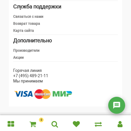
Служба поддержки
Телефон
Связаться с нами
Возврат товара
Карта сайта
Telegram
Дополнительно
MAX
Производители
Акции
Email
Горячая линия
+7 (495) 489-21-11
Мы принимаем
Написать в чат
Оставить сообщение
Copyright 2026 © ploshadkadetyam.ru
0