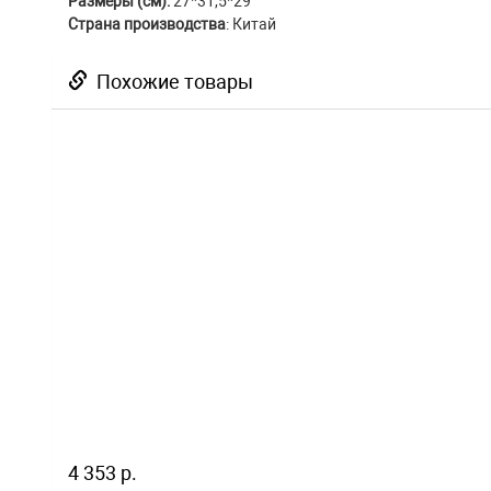
Размеры (см):
27*31,5*29
Страна производства
: Китай
Похожие товары
4 353 р.