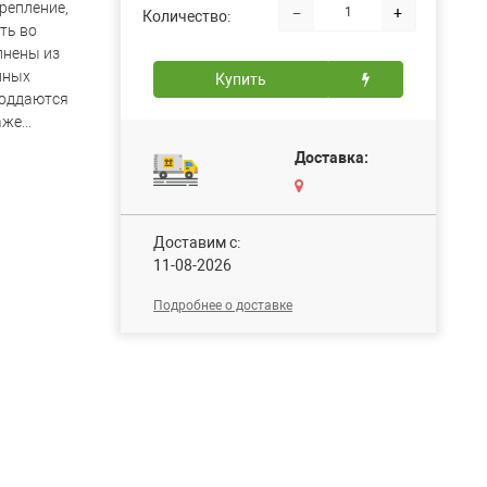
репление,
−
+
Количество:
ть во
лнены из
нных
Купить
поддаются
же...
Доставка:
Доставим c:
11-08-2026
Подробнее о доставке