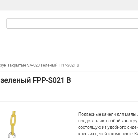
зун закрытые SA-023 зеленый FPP-S021 B
 зеленый FPP-S021 B
Подвесные качели для малы
представляют собой констру
состоящую из удобного сиде
крепких цепей в комплекте. 