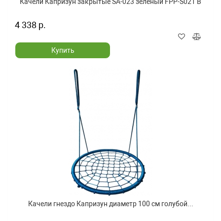
Качели Капризун закрытые SA-023 зеленый FPP-S021 B
4 338 р.
Купить
Качели гнездо Капризун диаметр 100 см голубой...