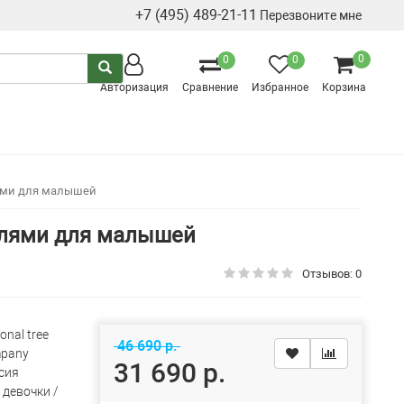
+7 (495) 489-21-11
Перезвоните мне
0
0
0
Авторизация
Сравнение
Избранное
Корзина
лями для малышей
елями для малышей
Отзывов: 0
onal tree
46 690 р.
pany
31 690 р.
сия
 девочки /