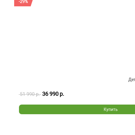
-29%
Дет
36 990 р.
51 990 р.
Купить