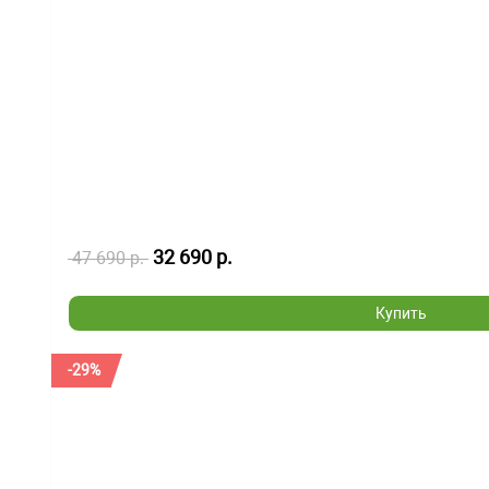
32 690 р.
47 690 р.
Купить
-29%