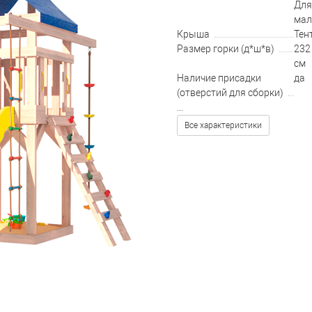
Для
мал
Крыша
Тен
Размер горки (д*ш*в)
232 
см
Наличие присадки
да
(отверстий для сборки)
...
Все характеристики