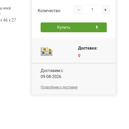
ьчика
−
+
Количество:
т
х 46 х 27
Купить
Доставка:
Доставим c:
09-08-2026
Подробнее о доставке