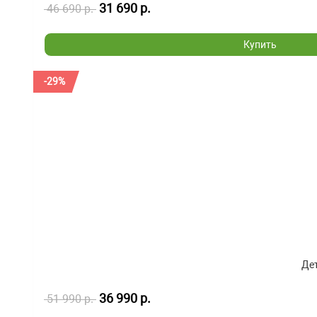
31 690 р.
46 690 р.
Купить
-29%
Дет
36 990 р.
51 990 р.