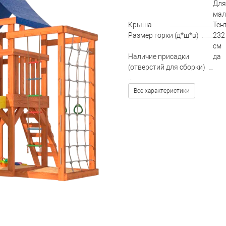
Для
мал
Крыша
Тен
Размер горки (д*ш*в)
232 
см
Наличие присадки
да
(отверстий для сборки)
...
Все характеристики