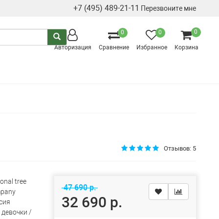
+7 (495) 489-21-11
Перезвоните мне
0
0
0
Авторизация
Сравнение
Избранное
Корзина
Отзывов: 5
onal tree
47 690 р.
pany
32 690 р.
сия
 девочки /