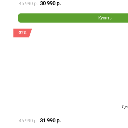
30 990 р.
45 990 р.
Купить
-32%
Дет
31 990 р.
46 990 р.