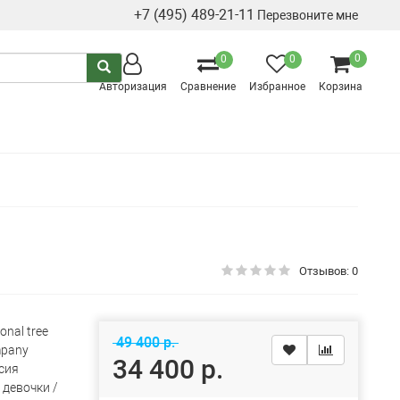
+7 (495) 489-21-11
Перезвоните мне
0
0
0
Авторизация
Сравнение
Избранное
Корзина
Отзывов: 0
onal tree
49 400 р.
pany
34 400 р.
сия
 девочки /