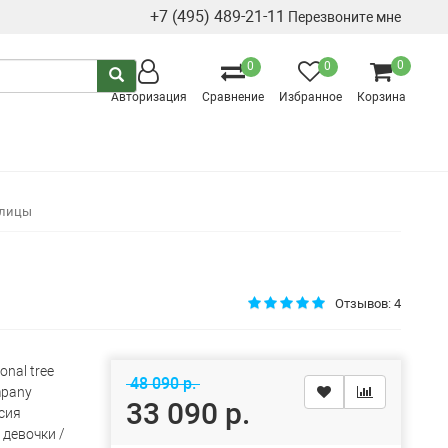
+7 (495) 489-21-11
Перезвоните мне
0
0
0
Авторизация
Сравнение
Избранное
Корзина
улицы
Отзывов: 4
onal tree
48 090 р.
pany
33 090 р.
сия
 девочки /