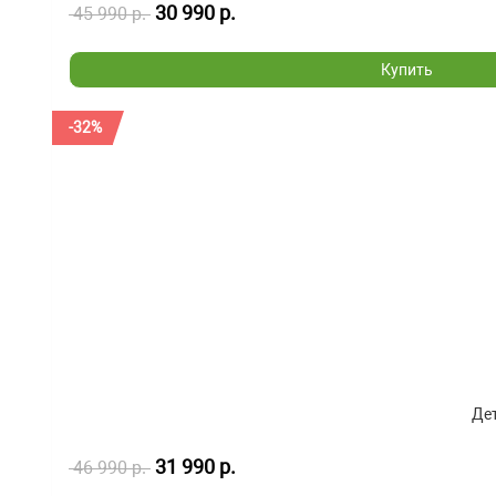
30 990 р.
45 990 р.
Купить
-32%
Дет
31 990 р.
46 990 р.