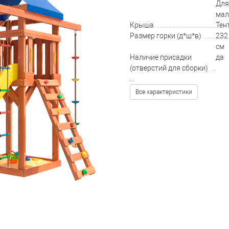
Для
мал
Крыша
Тен
Размер горки (д*ш*в)
232 
см
Наличие присадки
да
(отверстий для сборки)
...
Все характеристики