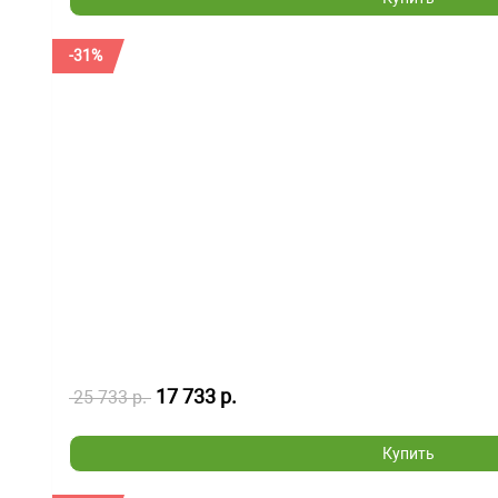
-31%
17 733 р.
25 733 р.
Купить