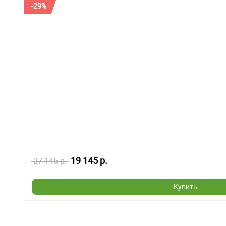
-29%
19 145 р.
27 145 р.
Купить