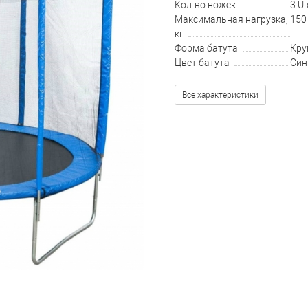
Кол-во ножек
3 U
Максимальная нагрузка,
150
кг
Форма батута
Кру
Цвет батута
Син
...
Все характеристики