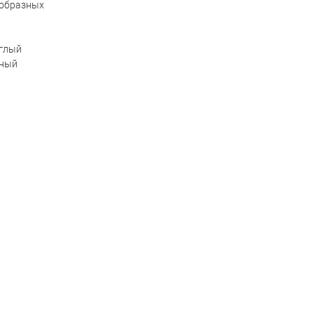
-образных
глый
ный