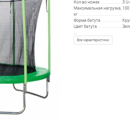
Кол-во ножек
3 U
Максимальная нагрузка,
100
кг
Форма батута
Кру
Цвет батута
Зел
...
Все характеристики