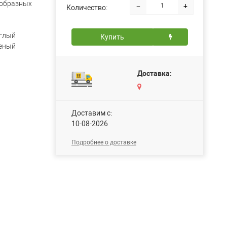
-образных
−
+
Количество:
глый
Купить
еный
Доставка:
Доставим c:
10-08-2026
Подробнее о доставке