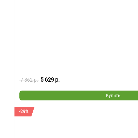
5 629 р.
7 862 р.
Купить
-29%