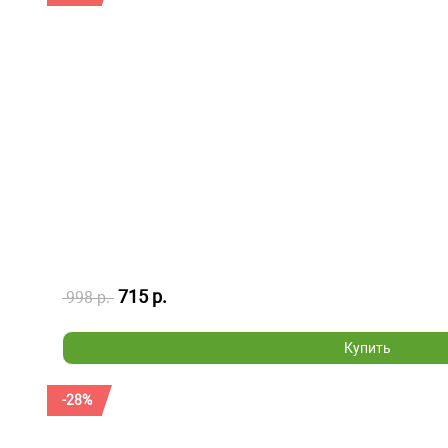
715 р.
998 р.
Купить
-28%