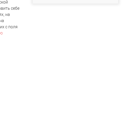
ской
авить себе
х, на
на
их с поля
ью