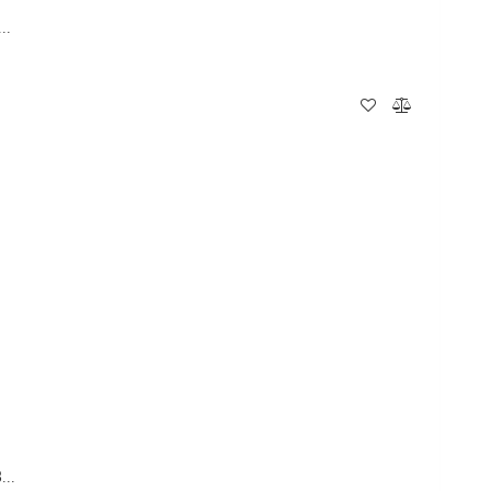
..
..