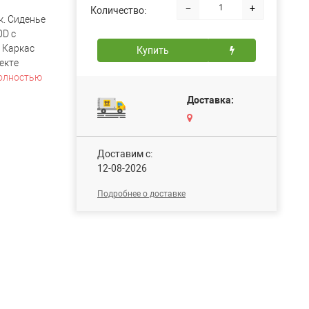
−
+
Количество:
к. Сиденье
0D с
 Каркас
Купить
екте
олностью
Доставка:
Доставим c:
12-08-2026
Подробнее о доставке